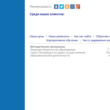
Рекомендовать:
Среди наших клиентов:
Наши цены
|
Наши реквизиты
|
Как нас найти
|
Обратная 
Корпоративное обучение
|
Часто задаваемые в
Методические материалы
Лицензия Комитета по образованию
7 
Санкт-Петербурга на право осуществления
Ра
образовательной деятельности
.
н