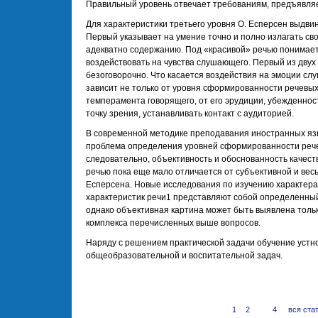
Правильный уровень отвечает требованиям, предъявляе
Для характеристики третьего уровня О. Есперсен выдви
Первый указывает на умение точно и полно излагать св
адекватно содержанию. Под «красивой» речью понимает
воздействовать на чувства слушающего. Первый из двух
безоговорочно. Что касается воздействия на эмоции сл
зависит не только от уровня сформированности речевых 
темперамента говорящего, от его эрудиции, убежденнос
точку зрения, устанавливать контакт с аудиторией.
В современной методике преподавания иностранных язы
проблема определения уровней сформированности рече
следовательно, объективность и обоснованность качес
речью пока еще мало отличается от субъективной и вес
Есперсена. Новые исследования по изучению характер
характеристик речи1 представляют собой определенный
однако объективная картина может быть выявлена тольк
комплекса перечисленных выше вопросов.
Наряду с решением практической задачи обучение устн
общеобразовательной и воспитательной задач.
1
2
3
4
вся ста