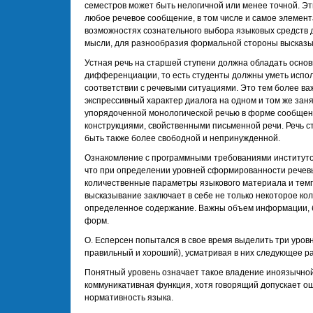
семестров может быть нелогичной или менее точной. Э
любое речевое сообщение, в том числе и самое элемент
возможностях сознательного выбора языковых средств 
мысли, для разнообразия формальной стороны высказы
Устная речь на старшей ступени должна обладать осно
дифференциации, то есть студенты должны уметь испол
соответствии с речевыми ситуациями. Это тем более ва
экспрессивный характер диалога на одном и том же зан
упорядоченной монологической речью в форме сообщен
конструкциями, свойственными письменной речи. Речь с
быть также более свободной и непринужденной.
Ознакомление с программными требованиями институто
что при определении уровней сформированности речев
количественные параметры языкового материала и темп
высказывание заключает в себе не только некоторое кол
определенное содержание. Важны объем информации, б
форм.
О. Есперсен попытался в свое время выделить три уров
правильный и хороший), усматривая в них следующее р
Понятный уровень означает такое владение иноязычной
коммуникативная функция, хотя говорящий допускает о
нормативность языка.