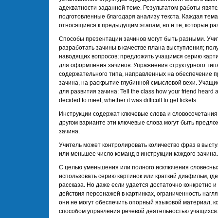
адекватности заданной теме. Результатом работы явят
подготовленные благодаря анализу текста. Каждая тема 
относящиеся к предыдущим этапам, но и те, которые ра
Способы презентации зачинов могут быть разными. Учи
разработать зачины в качестве плана выступления; полу
наводящих вопросов; предложить учащимся серию карти
для оформления зачинов. Упражнения структурного тип
содержательного типа, направленных на обеспечение 
зачина, на раскрытие глубинной смысловой вехи. Учащ
для развития зачина: Tell the class how your friend heard 
decided to meet, whether it was difficult to get tickets.
Инструкции содержат ключевые слова и словосочетания,
другом варианте эти ключевые слова могут быть предло
зачина.
Учитель может контролировать количество фраз в выст
или меньшее число команд в инструкции каждого зачина.
С целью уменьшения или полного исключения словесны
использовать серию картинок или краткий диафильм, г
рассказа. Но даже если удается достаточно конкретно 
действия персонажей в картинках, ограниченность нагля
они не могут обеспечить опорный языковой материал, 
способом управления речевой деятельностью учащихся