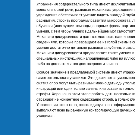
Упражнения содержательного типа имеют исключительн
монологической речи, развивая механизмы упреждения 
упреждения обеспечивает умение видеть в каждой глуб
раскрытия, строить программу развития микросюжета. 
обучения (инструкции-команды, опорные фразы, картинк
умения, с тем чтобы ученик в дальнейшем мог самосто
Механизм дискурсивности дает возможность наполнени
сведениями, которые превращают ее из голой схемы в 
умение достаточно детально развивать глубинные смыс
Механизм дискурсивности предполагает также умения в
специальных инструкциях, направленных либо на иллюс
либо на доказательство достоверности зачина.
Особое значение в предлагаемой системе имеют упраж
самотоятельности учащихся. Это достигается уменьшен
снятия опор могут быть разными: можно дать одну тольк
инструкций или одни только зачины или оставить только
строфы. Хорошо на этом этапе работы дать несколько к
отражают не конкретное содержание строф, а только к
Упражнения этого типа, консолидируя вновь сформирова
выполняют ясно выраженную контролирующую функцию, 
учащимся.