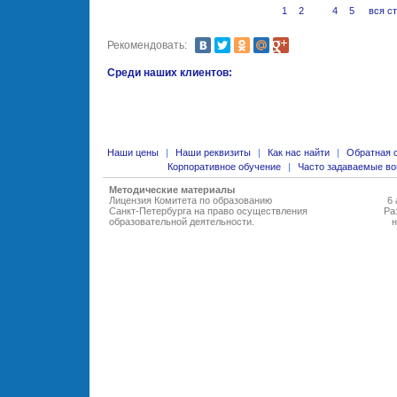
1
2
3
4
5
вся с
Рекомендовать:
Среди наших клиентов:
Наши цены
|
Наши реквизиты
|
Как нас найти
|
Обратная 
Корпоративное обучение
|
Часто задаваемые в
Методические материалы
Лицензия Комитета по образованию
6 
Санкт-Петербурга на право осуществления
Ра
образовательной деятельности
.
н