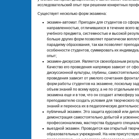
исследовательский опыт при решении конкретных проф
Существует несколько форм экзамена:
экзамен-автомат. Пригоден для студентов со сфо
направленностью, отличившихся в течение всего в
учебного предмета, системностью и высокой резул
больше других форм позволяет практически вопло
парадигму образования, так как позволяет препод
особенности студентов, суммировать их индивиду
опыт;
экзамен-дискуссия. Является своеобразным резуль
Качество его проведения напрямую зависит от сф
дискуссионной культуры, глубины, самостоятельно
проведения зависит от умелого сочетания фронтал
форм работы студентов на экзамене, поскольку з
объем знаний по всему курсу, а не по отдельным е
экзамена еще и в том, что он создает атмосферу з
преподавателю создать условия для творческого 
знаний и переноса их в педагогическую деятельнос
публичный экзамен. Это защита курсовой или дипл
демонстрация самостоятельно добытой и усвоенн
профессионализма, мастерства будущего специали
выездной экзамен. Проводится как открытый творче
образовательных учреждений. На нем присутствуют