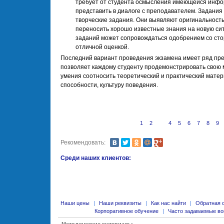
требует от студента осмысления имеющейся инфо
представить в диалоге с преподавателем. Задания
творческие задания. Они выявляют оригинальност
переносить хорошо известные знания на новую си
заданий может сопровождаться одобрением со стор
отличной оценкой.
Последний вариант проведения экзамена имеет ряд преи
позволяет каждому студенту продемонстрировать свою м
умения соотносить теоретический и практический матер
способности, культуру поведения.
1
2
3
4
5
6
7
8
9
Рекомендовать:
Среди наших клиентов:
Наши цены
|
Наши реквизиты
|
Как нас найти
|
Обратная 
Корпоративное обучение
|
Часто задаваемые в