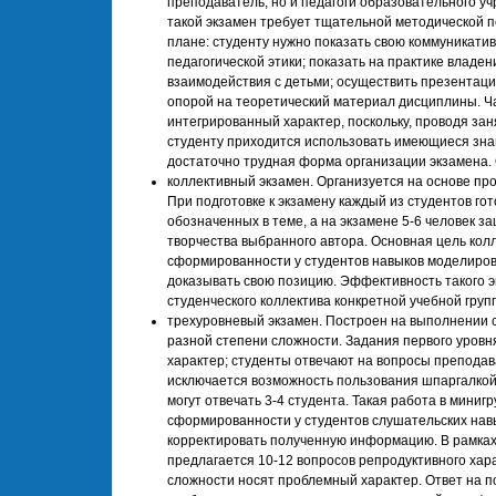
преподаватель, но и педагоги образовательного у
такой экзамен требует тщательной методической п
плане: студенту нужно показать свою коммуникати
педагогической этики; показать на практике владе
взаимодействия с детьми; осуществить презентаци
опорой на теоретический материал дисциплины. Ч
интегрированный характер, поскольку, проводя зан
студенту приходится использовать имеющиеся зна
достаточно трудная форма организации экзамена.
коллективный экзамен. Организуется на основе пр
При подготовке к экзамену каждый из студентов гот
обозначенных в теме, а на экзамене 5-6 человек з
творчества выбранного автора. Основная цель кол
сформированности у студентов навыков моделиров
доказывать свою позицию. Эффективность такого э
студенческого коллектива конкретной учебной груп
трехуровневый экзамен. Построен на выполнении 
разной степени сложности. Задания первого уровн
характер; студенты отвечают на вопросы преподав
исключается возможность пользования шпаргалко
могут отвечать 3-4 студента. Такая работа в миниг
сформированности у студентов слушательских навы
корректировать полученную информацию. В рамках
предлагается 10-12 вопросов репродуктивного хар
сложности носят проблемный характер. Ответ на 