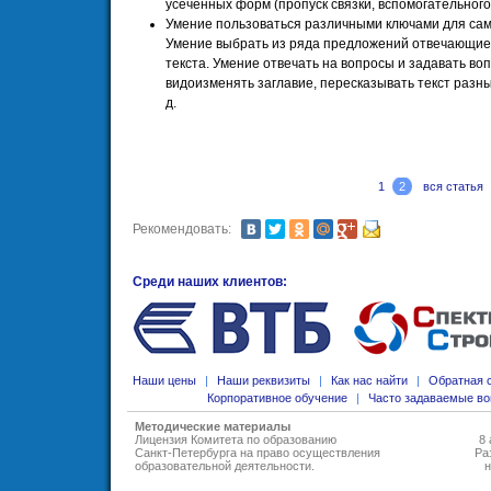
усеченных форм (пропуск связки, вспомогательного гл
Умение пользоваться различными ключами для сам
Умение выбрать из ряда предложений отвечающие
текста. Умение отвечать на вопросы и задавать воп
видоизменять заглавие, пересказывать текст разны
д.
1
2
вся статья
Рекомендовать:
Среди наших клиентов:
Наши цены
|
Наши реквизиты
|
Как нас найти
|
Обратная 
Корпоративное обучение
|
Часто задаваемые в
Методические материалы
Лицензия Комитета по образованию
8 
Санкт-Петербурга на право осуществления
Ра
образовательной деятельности
.
н