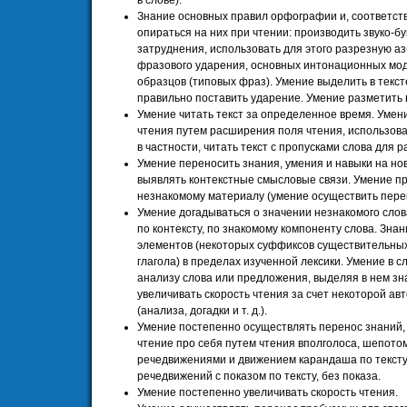
в слове).
Знание основных правил орфографии и, соответств
опираться на них при чтении: производить звуко-б
затруднения, использовать для этого разрезную азб
фразового ударения, основных интонационных мод
образцов (типовых фраз). Умение выделить в текс
правильно поставить ударение. Умение разметить в
Умение читать текст за определенное время. Умен
чтения путем расширения поля чтения, использов
в частности, читать текст с пропусками слова для раз
Умение переносить знания, умения и навыки на но
выявлять контекстные смысловые связи. Умение пр
незнакомому материалу (умение осуществить пере
Умение догадываться о значении незнакомого слова
по контексту, по знакомому компоненту слова. Зн
элементов (некоторых суффиксов существительных
глагола) в пределах изученной лексики. Умение в с
анализу слова или предложения, выделяя в нем зн
увеличивать скорость чтения за счет некоторой а
(анализа, догадки и т. д.).
Умение постепенно осуществлять перенос знаний, 
чтение про себя путем чтения вполголоса, шепото
речедвижениями и движением карандаша по тексту 
речедвижений с показом по тексту, без показа.
Умение постепенно увеличивать скорость чтения.