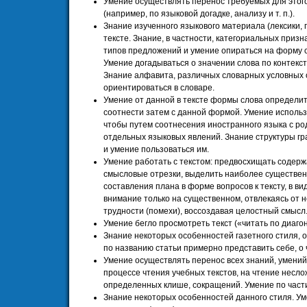
Умение осуществлять перенос требуемых для этого
(например, по языковой догадке, анализу и т. п.).
Знание изученного языкового материала (лексики, г
тексте. Знание, в частности, категориальных призн
типов предложений и умение опираться на форму с
Умение догадываться о значении слова по контекст
Знание алфавита, различных словарных условных 
ориентироваться в словаре.
Умение от данной в тексте формы слова определит
соотнести затем с данной формой. Умение использ
чтобы путем соотнесения иностранного языка с р
отдельных языковых явлений. Знание структуры гр
и умение пользоваться им.
Умение работать с текстом: предвосхищать содержа
смысловые отрезки, выделить наиболее существенн
составления плана в форме вопросов к тексту, в ви
внимание только на существенном, отвлекаясь от 
трудности (помехи), воссоздавая целостный смысл.
Умение бегло просмотреть текст («читать по диаго
Знание некоторых особенностей газетного стиля, 
по названию статьи примерно представить себе, о
Умение осуществлять перенос всех знаний, умений
процессе чтения учебных текстов, на чтение несл
определенных клише, сокращений. Умение по части
Знание некоторых особенностей данного стиля. Ум