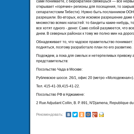
сами понимаете, с бюрократией свяжешься — все нервы
открывает «горячие» регионы для посещения, то закрыва
сепаратистским Тибести). Нужно быть посланником ООН
разрешили. Во-вторых, если искомое разрешение даже б
множество всяких напастей: то бандиты какие-нибудь, 
все хотят одного - денег. Само собой разумеется, что 
днем. В северных районах к тому же полно мин на дорога
Обнадеживает то, что чадское правительство понимает:
подняться, поэтому разработало план по его развитию.
Подождем, а пока для смелых и нетерпеливых привожу 
представительств:
Посольство Чада в Москве:
Рублевское шоссе. 26/1, офис 20 (метро «Молодежная»).
Тел. 415-41-39,415-41-22.
Посольство РФ в Нджамене:
2 Rue Adjudant Collin, В. P. 891, N'Djamena, Republique du
Рекомендовать: