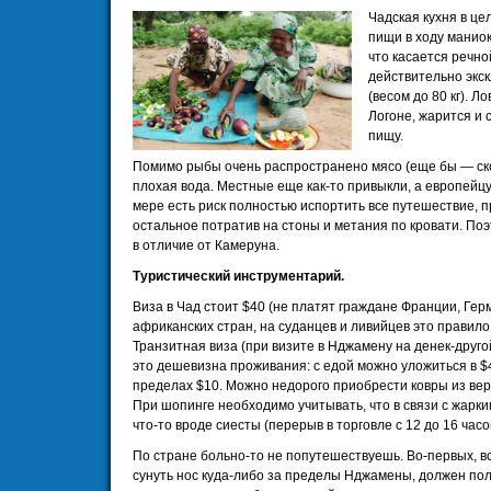
Чадская кухня в це
пищи в ходу маниок
что касается речно
действительно экс
(весом до 80 кг). Л
Логоне, жарится и 
пищу.
Помимо рыбы очень распространено мясо (еще бы — ско
плохая вода. Местные еще как-то привыкли, а европейцу
мере есть риск полностью испортить все путешествие, п
остальное потратив на стоны и метания по кровати. По
в отличие от Камеруна.
Туристический инструментарий.
Виза в Чад стоит $40 (не платят граждане Франции, Ге
африканских стран, на суданцев и ливийцев это правило
Транзитная виза (при визите в Нджамену на денек-другой
это дешевизна проживания: с едой можно уложиться в $4
пределах $10. Можно недорого приобрести ковры из ве
При шопинге необходимо учитывать, что в связи с жарки
что-то вроде сиесты (перерыв в торговле с 12 до 16 часо
По стране больно-то не попутешествуешь. Во-первых, в
сунуть нос куда-либо за пределы Нджамены, должен по