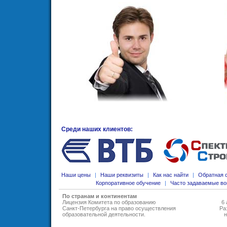
Среди наших клиентов:
Наши цены
|
Наши реквизиты
|
Как нас найти
|
Обратная 
Корпоративное обучение
|
Часто задаваемые в
По странам и континентам
Лицензия Комитета по образованию
6 
Санкт-Петербурга на право осуществления
Ра
образовательной деятельности
.
н