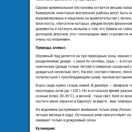
Однако криминальная обстановка остается весьма напр
Камеруном, некоторые внутренние районы могут быть о
коррумпирована и нацелена на вымогательство с белых
блок-посты, обитатели которых, увидев белую физионом
документы и затянуть волынку о том, что бумаги не совс
долларов, впрочем, этот «непорядок» вмиг становится 
очень гостеприимен.
Природа, климат.
Огромный Чад делится на три природные зоны: южная с
разделением: дожди - с июня по октябрь, сушь — в оста
сахельская (дожди только летом) и северная сахарская 
дождаться несколько лет). На юге, соответственно, лесо
полупустыня с преобладающим сухим, чахлым кустарник
Ехать сюда нужно только зимой. В декабре — феврале т
прохладны ночи (до +10С). Но в остальное время ужасн
осенью (плюс 30-35°С), а весной - туши свет, беги со все
пустите меня обратно в Европу!» (в марте - мае темпера
Из водоемов заслуживают внимания только реки Логоне
четыре месяца в году). Остальные реки присутствуют н
оживают только в дождливый сезон.
Кулинария.