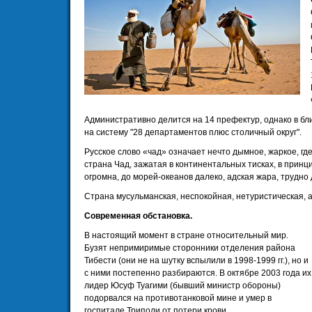
Административно делится на 14 префектур, однако в б
на систему "28 департаментов плюс столичный округ".
Русское слово «чад» означает нечто дымное, жаркое, г
страна Чад, зажатая в континентальных тисках, в принц
огромна, до морей-океанов далеко, адская жара, трудно 
Страна мусульманская, неспокойная, нетуристическая, а 
Современная обстановка.
В настоящий момент в стране относительный мир.
Бузят непримиримые сторонники отделения района
Тибести (они не на шутку вспылили в 1998-1999 гг.), но и
с ними постепенно разбираются. В октябре 2003 года их
лидер Юсуф Туагими (бывший министр обороны)
подорвался на противотанковой мине и умер в
госпитале Триполи от потери крови.