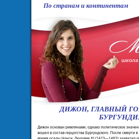
По странам и континентам
школа
ДИЖОН, ГЛАВНЫЙ ГО
БУРГУНДИ
Дижон основан римлянами, однако политическое значение
вошел в состав герцогства Бургундского. После смерти в 
время осады Нанси, Людовик XI (1423—1483) захватил ге