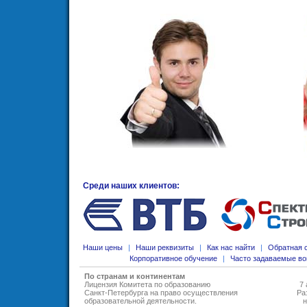
Среди наших клиентов:
Наши цены
|
Наши реквизиты
|
Как нас найти
|
Обратная 
Корпоративное обучение
|
Часто задаваемые в
По странам и континентам
Лицензия Комитета по образованию
7 
Санкт-Петербурга на право осуществления
Ра
образовательной деятельности
.
н