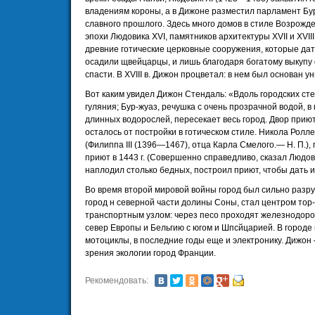
владениям короны, а в Дижоне разместил парламент Бур
славного прошлого. Здесь много домов в стиле Возрожде
эпохи Людовика XVI, памятников архитектуры XVII и XVIII
древние готические церковные сооружения, которые дати
осадили щвейцарцы, и лишь благодаря богатому выкупу
спасти. В XVIII в. Дижон процветал: в нем был основан у
Вот каким увидел Дижон Стендаль: «Вдоль городских ст
гуляния; Бур-жуаз, речушка с очень прозрачной водой, 
длинных водорослей, пересекает весь город. Двор приют
осталось от постройки в готическом стиле. Никола Ролл
(Филиппа III (1396—1467), отца Карла Смелого.— Н. П.), 
приют в 1443 г. (Совершенно справедливо, сказал Людовик
наплодил столько бедных, построил приют, чтобы дать и
Во время второй мировой войны город был сильно разр
город н северной части долины Соны, стал центром тор
транспортным узлом: через песо проходят железнодор
север Европы и Бельгию с югом и Шпсйцарией. В городе
мотоциклы, в последние годы еще и электронику. Дижон
зрения экологии город Франции.
Рекомендовать: