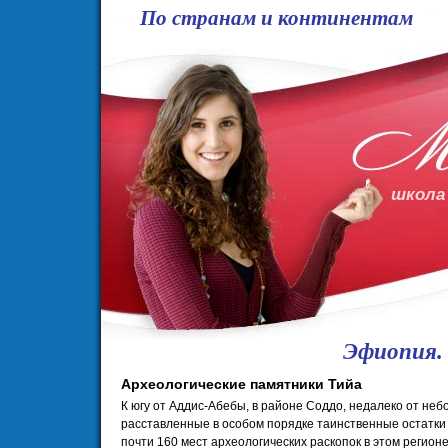
По странам и континентам
школа
Эфиопия.
Археологические памятники Тийа
К югу от Аддис-Абебы, в районе Соддо, недалеко от н
расставленные в особом порядке таинственные остатки
почти 160 мест археологических раскопок в этом регион