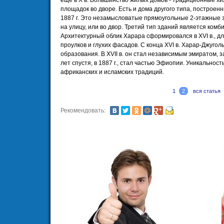
еще в X в. Большинство жилых домов - традиционные хи
площадок во дворе. Есть и дома другого типа, построе
1887 г. Это незамысловатые прямоугольные 2-этажные 
на улицу, или во двор. Третий тип зданий является комб
Архитектурный облик Харара сформировался в XVI в., дл
проулков и глухих фасадов. С конца XVI в. Харар-Джугол
образования. В XVII в. он стал независимым эмиратом, 
лет спустя, в 1887 г., стал частью Эфиопии. Уникальнос
африканских и исламских традиций.
1
2
вся статья
Рекомендовать: