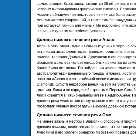
самых важных. Всего здесь находится 36 объектов, в то
которых выгравированы графические символы. Первонач
моменту обнаружения некоторые из них уже были разру
мегалитических сооружений, а также смысл причудливых
пор остаются тайной для ученых. Не исключено, что ар
связаны с культом погребения усопших.
Долина нижнего течения реки Аваш
Долина реки Аваш - одно из самых крупных и хорошо с
останками австралопитеков - далеких предков человека.
палеоантрополог Дональд К. Джохансон и его французск
фрагмента скелета человекоподобных приматов из семе
более 3 млн лет назад. По найденным ископаемым оста
австралопитека - древнейшего предка человека. Кости 
назвали «Люси» в честь любимой песни в исполнении груп
Diamonds. Спустя некоторое время на том же участке б
гоминид. Люси и ее сородичей окрестили Первым Семей
Люси хранится в Национальном музее в Аддис-Абебе. П
долины реки Аваш стали краеугольным камнем в изучени
позволили ученым воссоздать наиболее древнюю истор
Долина нижнего течения реки Омо
Не менее важным местом в Эфиопии, способным пролит
древних гоминид, является долина нижнего течения реки 
Луис Лики и его коллеги обнаружили останки предков дре