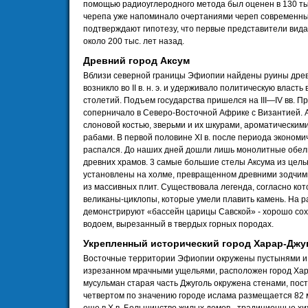
помощью радиоуглеродного метода был оценен в 130 тыс.
черепа уже напоминало очертаниями череп современны
подтверждают гипотезу, что первые представители вида
около 200 тыс. лет назад.
Древний город Аксум
Вблизи северной границы Эфиопии найдены руины древн
возникло во II в. н. э. и удерживало политическую власт
столетий. Подъем государства пришелся на III—IV вв. При
соперничало в Северо-Восточной Африке с Византией. 
слоновой костью, зверьми и их шкурами, ароматическим
рабами. В первой половине XI в. после периода экономи
распался. До наших дней дошли лишь монолитные обели
древних храмов. 3 самые большие стелы Аксума из цель
установлены на холме, превращенном древними зодчим
из массивных плит. Существовала легенда, согласно ко
великаны-циклопы, которые умели плавить камень. На р
демонстрируют «бассейн царицы Савской» - хорошо со
водоем, вырезанный в твердых горных породах.
Укрепленный исторический город Харар-Джу
Восточные территории Эфиопии окружены пустынями и с
изрезанном мрачными ущельями, расположен город Хар
мусульман старая часть Джуголь окружена стенами, постр
четвертом по значению городе ислама размещается 82 