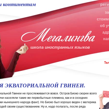
и континентам
рег
з
стоим
об у
ад
на
школа иностранных языков
Те
Я ЭКВАТОРИАЛЬНОЙ ГВИНЕИ.
альной Гвинеи не прослеживается вовсе. Остров Биоко скорее всего
ни населяли такие же первобытные племена, как и в соседних
ки нынешнего народа фанг). Но Биоко был хорошо виден с материка
людей своим существованием. Ну и, надо полагать, после ряда