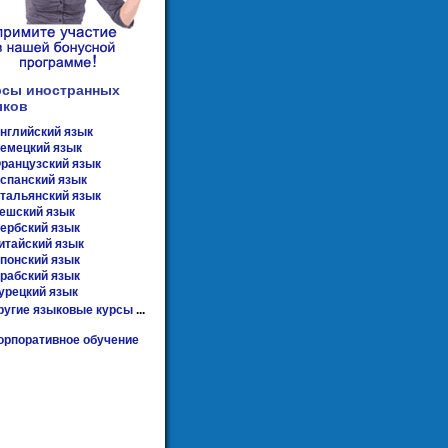
рсы иностранных
ыков
нглийский язык
емецкий язык
ранцузский язык
спанский язык
тальянский язык
ешский язык
ербский язык
итайский язык
понский язык
рабский язык
урецкий язык
ругие языковые курсы
...
орпоративное обучение