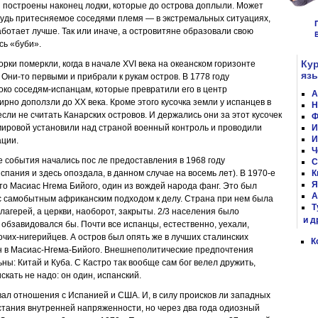
 построены наконец лодки, которые до острова доплыли. Может
будь притесняемое соседями племя — в экстремальных ситуациях,
работает лучше. Так или иначе, а островитяне образовали свою
сь «буби».
Ку
рки померкли, когда в начале XVI века на океанском горизонте
яз
 Они-то первыми и прибрали к рукам остров. В 1778 году
ко соседям-испанцам, которые превратили его в центр
А
ирно доползли до XX века. Кроме этого кусочка земли у испанцев в
Н
сли не считать Канарских островов. И держались они за этот кусочек
Ф
мировой установили над страной военный контроль и проводили
И
И
ации.
Ч
 события начались пос ле предоставления в 1968 году
С
спания и здесь опоздала, в данном случае на восемь лет). В 1970-е
К
Я
то Масиас Нгема Бийого, один из вождей народа фанг. Это был
А
с самобытным африканским подходом к делу. Страна при нем была
Т
лагерей, а церкви, наоборот, закрыты. 2/3 населения было
и д
обзавидовался бы. Почти все испанцы, естественно, уехали,
очих-нигерийцев. А остров был опять же в лучших сталинских
К
 в Масиас-Нгема-Бийого. Внешнеполитические предпочтения
ны: Китай и Куба. С Кастро так вообще сам бог велел дружить,
скать не надо: он один, испанский.
вал отношения с Испанией и США. И, в силу происков ли западных
астания внутренней напряженности, но через два года одиозный