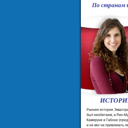
По странам 
ИСТОРИ
Ранняя история Экватори
был необитаем, а Рио-Му
Камеруне и Габоне (пред
и не мог не привлекать 