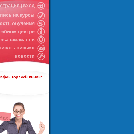
истрация
|
вход
апись на курсы
ость обучения
чебном центре
реса филиалов
писать письмо
новости
лефон горячей линии: