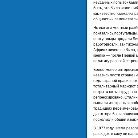
неудачных попыток были
быть, это было какое-ни
как известно, смекалка 
общность и самоназвали
Но все эти местные разбо
показались португальцы.
португальцы продали Био
работорговли. Так тихо-м
Африке ничего не было, е
крепко — после Первой 
политику расовой сегрег
Более-менее интересные
независимости стране (И
годы страной правил нек
тоталитарный марксист 
покрыта сетью трудовых 
репрессировано, Сталин 
выгнали из страны и раб
традициях переименован
диктатора были радикаль
поскольку и общий язык и
В 1977 году Нгема разор
разведок, в силу ли нар