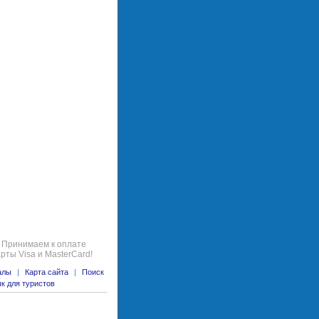
Принимаем к оплате
арты Visa и MasterCard!
алы
|
Карта сайта
|
Поиск
к для туристов