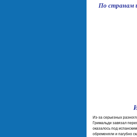
По странам 
Из-за серьезных разногл
Гримальди завязал перег
оказалось под испанским
обременяли и пагубно ск