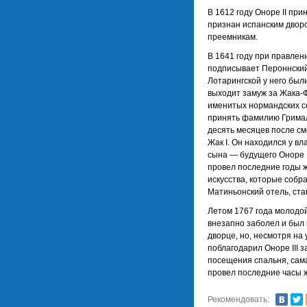
В 1612 году Оноре II пр
признан испанским дворо
преемникам.
В 1641 году при правлен
подписывает Пероннский 
Лотарингской у него был
выходит замуж за Жака-
именитых нормандских се
принять фамилию Грималь
десять месяцев после см
Жак I. Он находился у в
сына — будущего Оноре II
провел последние годы 
искусства, которые собр
Матиньонский отель, ст
Летом 1767 года молодой 
внезапно заболел и был 
дворце, но, несмотря на 
поблагодарил Оноре III 
посещения спальня, сама
провел последние часы 
Рекомендовать: