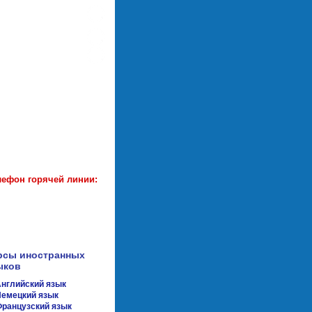
истрация
|
вход
апись на курсы
ость обучения
б учебном центре
адреса филиалов
написать письмо
новости
лефон горячей линии:
рсы иностранных
ыков
нглийский язык
емецкий язык
ранцузский язык