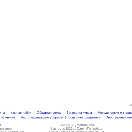
к
иты
|
Как нас найти
|
Обратная связь
|
Запись на курсы
|
Методические матери
 обучение
|
Часто задаваемые вопросы
|
Бонусная программа
|
Иностранный язы
м
2026 © ОЦ Мегалингва
азованию
8 августа 2026 г., Санкт-Петербург.