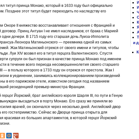
И
инял титул принца Монако, который в 1633 году был официально
И
м. Позднее этот титул будет переходить по наследству его
Ч
С
К
ии Оноре II княжество восстанавливает отношения с Францией и
Я
договор. Принц Антуан I не имел наследников; от брака с Марией
А
и одни дочери. В 1715 году его старшая дочь Луиза-Ипполита
Т
Франсуа-Леонора Матиньонского — преемника одной из самых
и 
мей. Жак Матиньонский отрекся от своего имени и титулов, чтобы
К
ди. Луи XIV возвел его в титул герцога Валентинского. Спустя
ерти супруги он был признан в качестве принца Монако под именем
ласти в течение всего периода несовершеннолетия своего старшего
I — в пользу которого в 1733 году он отрекся от престола. Жак I
жизни в уединении, занимаясь коллекционированием произведений
аны в его парижском отеле, известном сегодня под названием
авший резиденцией премьер-министра Франции.
герцог Йоркский, брат английского короля Шарля III, по пути в Геную
вынужден высадиться в порту Монако. Его сразу же приняли во
усилия врачей, он скончался через несколько дней. Английский двор
за его гостеприимство. Сейчас во Дворце принца открыта для
я красивая из больших апартаментов, в которой герцог Йоркский
жизни.