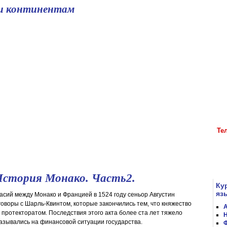
и континентам
рег
з
стоим
о
школа иностранных языков
Те
История Монако. Часть2.
Ку
яз
асий между Монако и Францией в 1524 году сеньор Августин
оворы с Шарль-Квинтом, которые закончились тем, что княжество
А
 протекторатом. Последствия этого акта более ста лет тяжело
Н
азывались на финансовой ситуации государства.
Ф