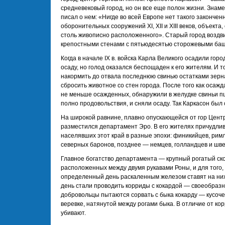
средневековый город, но он все еще полон жизни. Знам
писал о нем: «Нигде во всей Европе нет такого закончен
оборонительных сооружений XI, XII и XIII веков, объекта
столь живописно расположенного». Старый город воздви
крепостными стенами с пятьюдесятью сторожевыми ба
Когда в начале IX в. войска Карла Великого осадили гор
осаду, но голод оказался беспощаден к его жителям. И 
накормить до отвала последнюю свинью остатками зерна
сбросить животное со стен города. После того как осаж
не меньше осажденных, обнаружили в желудке свиньи пш
полно продовольствия, и сняли осаду. Так Каркасон был 
На широкой равнине, плавно опускающейся от гор Центр
разместился департамент Эро. В его жителях причудли
населявших этот край в разные эпохи: финикийцев, римл
северных баронов, позднее — немцев, голландцев и шв
Главное богатство департамента — крупный рогатый скот
расположенных между двумя рукавами Роны, и для того, 
определенный день раскаленным железом ставят на них с
день стали проводить корриды с кокардой — своеобразн
добровольцы пытаются сорвать с быка кокарду — кусоче
веревке, натянутой между рогами быка. В отличие от ко
убивают.