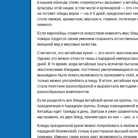
в нашем обиходе слово «перекусить» вызывает у китай
культуры этой нации, в том числе и кулинарной — это «
не готовят обеды впрок — на 4-5 дней, предпочитают ли
столу свежую, ароматную, вкусную и, главное, полезную
немного.
Если европейцы славятся искусством изменять вкус блюд
повара гордятся своим умением сохранять естественные
внешний вид и вкусовые качества.
Считается, что китайская кухня — это нечто экзотическо
Однако это можно отнести лишь к парадной императорс
дней. В то время, когда китайская знать всячески пытал
экзотическими блюдами, постоянно увеличивающееся н
вынуждено было искать возможность прокормить себя, и
только можно употреблять в пищу. В итоге, китайская ку
стала поистине разнообразной и выработала методики
разнообразных компонентов.
Если разделять все блюда китайской кухни на группы, т
праздничную и парадную группы. Блюда повседневной к
Китайцы едят трижды в день. Завтрак и ужин сравнитель
как правило, из двух блюд, причем одно из них — рис, а 
Блюда праздничной кухни можно попробовать в любом ки
парадной (Княжеской) только в ресторанах высшей кате
приемах. Именно такая кухня дает возможность лучшим