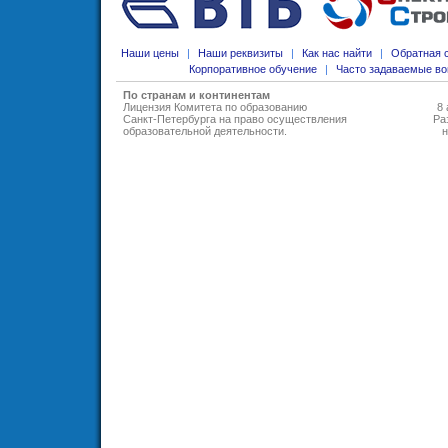
Наши цены
|
Наши реквизиты
|
Как нас найти
|
Обратная 
Корпоративное обучение
|
Часто задаваемые в
По странам и континентам
Лицензия Комитета по образованию
8 
Санкт-Петербурга на право осуществления
Ра
образовательной деятельности
.
н