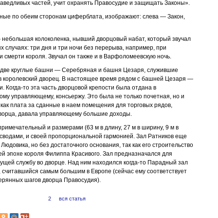
аведливых частей, учит охранять Правосудие и защищать Законы».
ые по обеим сторонам циферблата, изображают: слева — Закон,
 небольшая колоколенка, нывший дворцовый набат, который звучал
х случаях: три дня и три ночи без перерыва, например, при
 смерти короля. Звучал он также и в Варфоломеевскую ночь.
две круглые башни — Серебряная и башня Цезаря, служившие
в королевский дворец. В настоящее время рядом с башней Цезаря —
и. Когда-то эта часть дворцовой крепости была отдана в
му управляющему, консьержу. Это была не только почетная, но и
 как плата за сданные в наем помещения для торговых рядов,
дворца, давала управляющему большие доходы.
римечательный и размерами (63 м в длину, 27 м в ширину, 9 м в
 сводами, и своей пропорциональной гармонией. Зал Ратников еще
Людовика, но без достаточного основания, так как его строительство
ей эпохе короля Филиппа Красивого. Зал предназначался для
сущей службу во дворце. Над ним находился когда-то Парадный зал
 считавшийся самым большим в Европе (сейчас ему соответствует
ерянных шагов дворца Правосудия).
1
2
вся статья