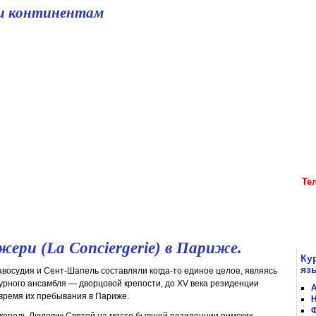
и континентам
рег
з
ст
о
на
школа иностранных языков
Те
жери (La Conciergerie) в Париже.
Ку
яз
восудия и Сент-Шапель составляли когда-то единое целое, являясь
урного ансамбля — дворцовой крепости, до XV века резиденции
А
 время их пребывания в Париже.
Н
Ф