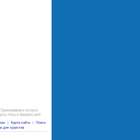
Принимаем к оплате
арты Visa и MasterCard!
алы
|
Карта сайта
|
Поиск
к для туристов