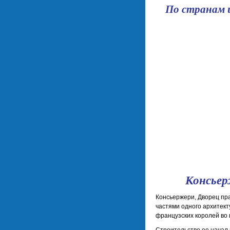
По странам 
Консьер
Консьержери, Дворец пра
частями одного архитект
французских королей во