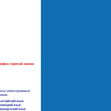
истрация
|
вход
апись на курсы
оимость обучения
б учебном центре
адреса филиалов
писать письмо
новости
лефон горячей линии:
рсы иностранных
ыков
нглийский язык
емецкий язык
ранцузский язык