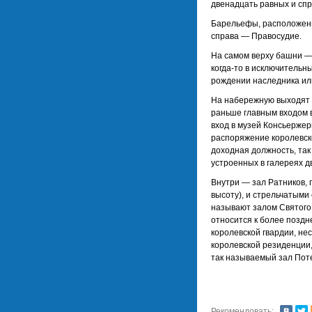
двенадцать равных и спр
Барельефы, расположенн
справа — Правосудие.
На самом верху башни —
когда-то в исключительны
рождении наследника или
На набережную выходят 
раньше главным входом 
вход в музей Консьержер
распоряжение королевско
доходная должность, так
устроенных в галереях 
Внутри — зал Ратников, п
высоту), и стрельчатыми
называют залом Святого 
относится к более поздн
королевской гвардии, не
королевской резиденции,
так называемый зал Пот
Рекомендовать: