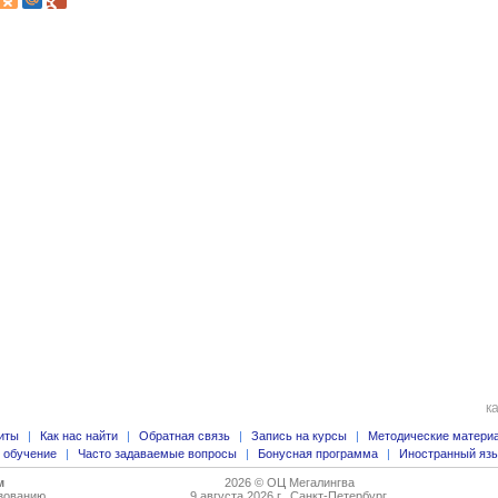
к
иты
|
Как нас найти
|
Обратная связь
|
Запись на курсы
|
Методические матери
 обучение
|
Часто задаваемые вопросы
|
Бонусная программа
|
Иностранный язы
м
2026 © ОЦ Мегалингва
азованию
9 августа 2026 г., Санкт-Петербург.