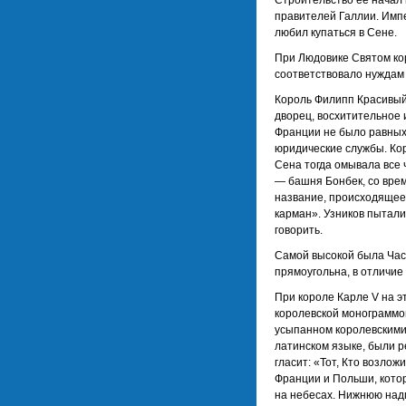
Строительство ее начал
правителей Галлии. Имп
любил купаться в Сене.
При Людовике Святом кор
соответствовало нуждам 
Король Филипп Красивый
дворец, восхитительное 
Франции не было равных
юридические службы. Ко
Сена тогда омывала все 
— башня Бонбек, со вре
название, происходящее 
карман». Узников пытали,
говорить.
Самой высокой была Час
прямоугольна, в отличие 
При короле Карле V на э
королевской монограммо
усыпанном королевскими
латинском языке, были 
гласит: «Тот, Кто возлож
Франции и Польши, котор
на небесах. Нижнюю над