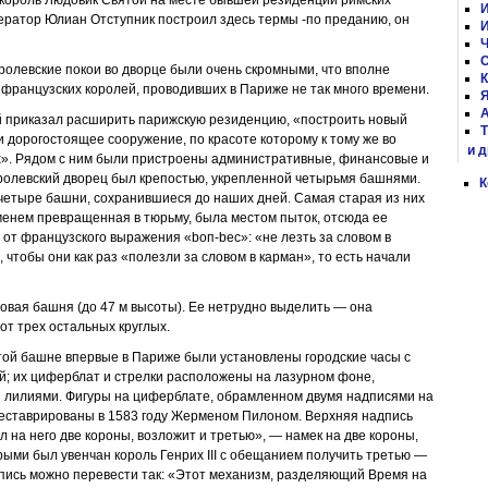
 король Людовик Святой на месте бывшей резиденции римских
И
ератор Юлиан Отступник построил здесь термы -по преданию, он
И
Ч
С
олевские покои во дворце были очень скромными, что вполне
К
французских королей, проводивших в Париже не так много времени.
Я
А
 приказал расширить парижскую резиденцию, «построить новый
Т
и дорогостоящее сооружение, по красоте которому к тому же во
и 
». Рядом с ним были пристроены административные, финансовые и
ролевский дворец был крепостью, укрепленной четырьмя башнями.
К
четыре башни, сохранившиеся до наших дней. Самая старая из них
менем превращенная в тюрьму, была местом пыток, отсюда ее
от французского выражения «bоп-bес»: «не лезть за словом в
 чтобы они как раз «полезли за словом в карман», то есть начали
овая башня (до 47 м высоты). Ее нетрудно выделить — она
от трех остальных круглых.
той башне впервые в Париже были установлены городские часы с
й; их циферблат и стрелки расположены на лазурном фоне,
 лилиями. Фигуры на циферблате, обрамленном двумя надписями на
реставрированы в 1583 году Жерменом Пилоном. Верхняя надпись
ил на него две короны, возложит и третью», — намек на две короны,
ыми был увенчан король Генрих III с обещанием получить третью —
пись можно перевести так: «Этот механизм, разделяющий Время на