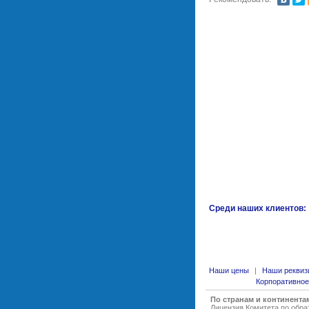
Среди наших клиентов:
Наши цены
|
Наши реквиз
Корпоративное
По странам и континента
Лицензия Комитета по обр