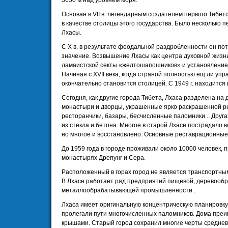
3650 м над уровнем моря.
Основан в VII в. легендарным создателем первого Тибет
в качестве столицы этого государства. Было несколько п
Лхасы.
С X в. в результате феодальной раздробленности он по
значение. Возвышение Лхасы как центра духовной жизн
ламаистской секты «желтошапошников» и установлением
Начиная с XVII века, когда страной полностью ещ ли уп
окончательно становится столицей. С 1949 г. находится 
Сегодня, как другие города Тибета, Лхаса разделена на
монастыри и дворцы, украшенные ярко раскрашенной ре
ресторанчики, базары, бесчисленные паломники... Друг
из стекла и бетона. Многое в старой Лхасе пострадало 
но многое и восстановлено. Основные реставрационные 
До 1959 года в городе проживали около 10000 человек, 
монастырях Дрепунг и Сера.
Расположенный в горах город не является транспортным
В Лхасе работает ряд предприятий пищевой, деревооб
металлообрабатывающей промышленности .
Лхаса имеет оригинальную концентрическую планировку 
пролегали пути многочисленных паломников. Дома преи
крышами. Старый город сохранил многие черты среднев