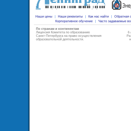
Наши цены
|
Наши реквизиты
|
Как нас найти
|
Обратная 
Корпоративное обучение
|
Часто задаваемые в
По странам и континентам
Лицензия Комитета по образованию
6 
Санкт-Петербурга на право осуществления
Ра
образовательной деятельности
.
н