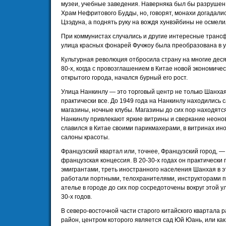
музеи, учебные заведения. Наверняка был бы разрушен
Храм Нефритового Будды, но, говорят, монахи догадали
Цзэдуна, а поднять руку на вождя хунвэйбины не осмели
При коммунистах случались и другие интересные трансф
улица красных фонарей Фучжоу была преобразована в у
Культурная революция отбросила страну на многие деся
80-х, когда с провозглашением в Китае новой экономиче
открытого города, начался бурный его рост.
Улица Нанкинлу — это торговый центр не только Шанхая,
практически все. До 1949 года на Нанкинлу находились
магазины, ночные клубы. Магазины до сих пор находятся
Нанкинлу привлекают яркие витрины и сверкание неонов
славился в Китае своими парикмахерами, в витринах ин
салоны красоты.
Французский квартал или, точнее, Французский город, —
французская концессия. В 20-30-х годах он практическ
эмигрантами, треть иностранного населения Шанхая в э
работали портными, телохранителями, инструкторами п
ателье в городе до сих пор сосредоточены вокруг этой у
30-х годов.
В северо-восточной части старого китайского квартала
район, центром которого является сад Юй Юань, или как