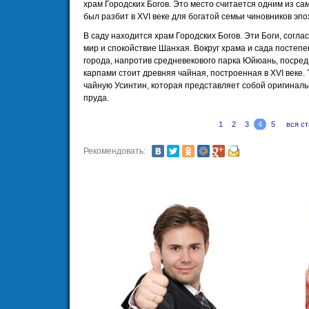
храм Городских Богов. Это место считается одним из с
был разбит в XVI веке для богатой семьи чиновников эпо
В саду находится храм Городских Богов. Эти Боги, согл
мир и спокойствие Шанхая. Вокруг храма и сада постепе
города, напротив средневекового парка Юйюань, посре
карпами стоит древняя чайная, построенная в XVI веке. 
чайную Усинтин, которая представляет собой оригиналь
пруда.
1
2
3
4
5
вся ст
Рекомендовать: