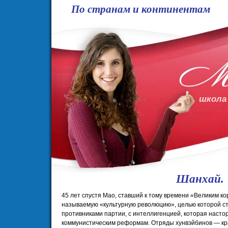
По странам и континентам
школа
Шанхай.
45 лет спустя Мао, ставший к тому времени «Великим ко
называемую «культурную революцию», целью которой ст
противниками партии, с интеллигенцией, которая насто
коммунистическим реформам. Отряды хунвэйбинов — кр