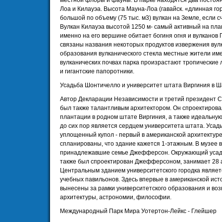
местной флоры и фауны. В парке находятся два постоя
Лоа и Килауэа. Высота Мауна-Лоа (гавайск. «длинная гор
большой по объему (75 тыс. м3) вулкан на Земле, если с
Вулкан Килауэа высотой 1250 м- самый активный на пла
именно на его вершине обитает богиня огня и вулканов 
связаны названия некоторых продуктов извержения вул
образования вулканического стекла местные жители им
вулканических почвах парка произрастают тропические 
и гигантские папоротники.
Усадьба Шонтичелло и университет штата Виргиния в 
Автор Декларации Независимости и третий президент 
был также талантливым архитектором. Он спроектирова
плантации в родном штате Виргиния, а также идеальну
до сих пор является сердцем университета штата. Усад
уплощенный купол - первый в американской архитектуре
спланированы, что здание кажется 1-этажным. В музее 
принадлежавшие семье Джефферсон. Окружающий усадь
также был спроектирован Джефферсоном, занимает 28 
Центральным зданием университетского городка являет
учебных павильонов. Здесь впервые в американской ис
вынесены за рамки университетского образования и во
архитектуры, астрономии, философии.
Международный Парк Мира Уотертон-Лейкс - Глейшер