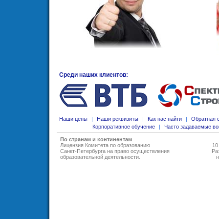
Среди наших клиентов:
Наши цены
|
Наши реквизиты
|
Как нас найти
|
Обратная 
Корпоративное обучение
|
Часто задаваемые в
По странам и континентам
Лицензия Комитета по образованию
10
Санкт-Петербурга на право осуществления
Ра
образовательной деятельности
.
н