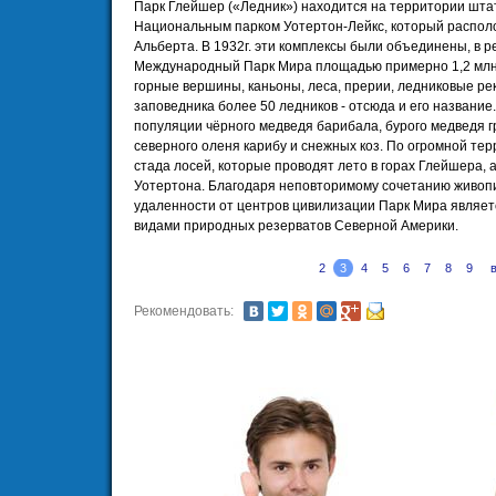
Парк Глейшер («Ледник») находится на территории штат
Национальным парком Уотертон-Лейкс, который распол
Альберта. В 1932г. эти комплексы были объединены, в р
Международный Парк Мира площадью примерно 1,2 млн
горные вершины, каньоны, леса, прерии, ледниковые рек
заповедника более 50 ледников - отсюда и его название
популяции чёрного медведя барибала, бурого медведя г
северного оленя карибу и снежных коз. По огромной те
стада лосей, которые проводят лето в горах Глейшера, 
Уотертона. Благодаря неповторимому сочетанию живоп
удаленности от центров цивилизации Парк Мира являет
видами природных резерватов Северной Америки.
2
3
4
5
6
7
8
9
Рекомендовать: