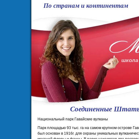
По странам и континентам
школа
Соединенные Штаты
Национальный парк Гавайские вулканы
Парк площадью 93 тыс. га на самом крупном острове Гав
был основан в 1916г. для охраны уникальных вулканиче