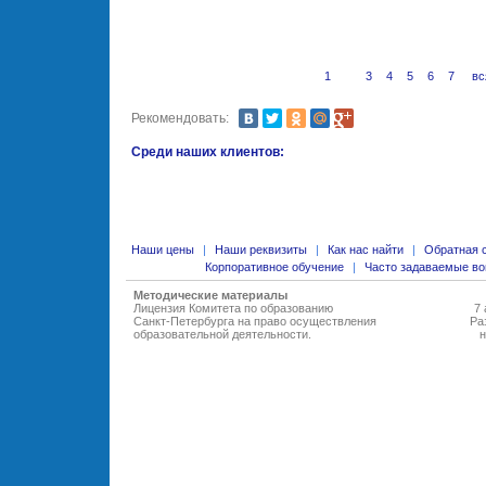
1
2
3
4
5
6
7
вс
Рекомендовать:
Среди наших клиентов:
Наши цены
|
Наши реквизиты
|
Как нас найти
|
Обратная 
Корпоративное обучение
|
Часто задаваемые в
Методические материалы
Лицензия Комитета по образованию
7 
Санкт-Петербурга на право осуществления
Ра
образовательной деятельности
.
н