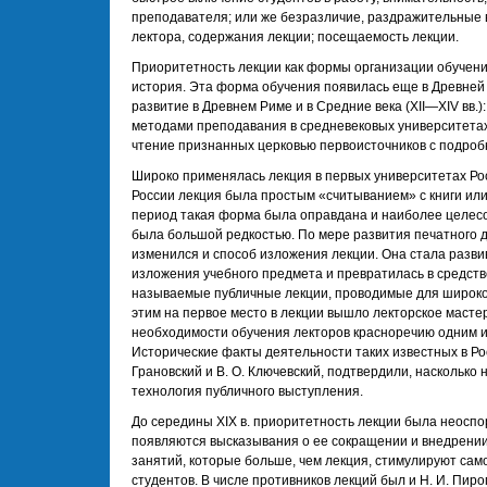
преподавателя; или же безразличие, раздражительные 
лектора, содержания лекции; посещаемость лекции.
Приоритетность лекции как формы организации обучени
история. Эта форма обучения появилась еще в Древней
развитие в Древнем Риме и в Средние века (XII—XIV вв.
методами преподавания в средневековых университетах.
чтение признанных церковью первоисточников с подро
Широко применялась лекция в первых университетах Росси
России лекция была простым «считыванием» с книги или 
период такая форма была оправдана и наиболее целесо
была большой редкостью. По мере развития печатного 
изменился и способ изложения лекции. Она стала разви
изложения учебного предмета и превратилась в средств
называемые публичные лекции, проводимые для широкой
этим на первое место в лекции вышло лекторское масте
необходимости обучения лекторов красноречию одним из
Исторические факты деятельности таких известных в Росс
Грановский и В. О. Ключевский, подтвердили, насколько
технология публичного выступления.
До середины XIX в. приоритетность лекции была неоспорим
появляются высказывания о ее сокращении и внедрении
занятий, которые больше, чем лекция, стимулируют сам
студентов. В числе противников лекций был и Н. И. Пиро