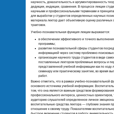
научность, доказательность и аргументированность те
дедукции, индукции, сравнения. В процессе лекции ст
научными и профессиональными терминами и принципам
для выработки у студентов определенных научных позиц
материала лектор дает объективную оценку различных 
трактовок.
Учебно-познавательная функция лекции выражается:
в обеспечении эффективного и точного выполнения
программы;
развитии познавательной сферы студентов посредс
информацией через систему проблемно-поисковых
организации научного труда студентов в виде само
поставленные лектором проблемные вопросы и пе
представленной учебной информации как по ходу ле
семинару или практическому занятию, во время в
работ.
Важно отметить, что в рамках учебно-познавательной ф
основного источника учебной информации. Воспитатель
том, что она является важным средством формирования 
профессионального интереса, ценностных ориентиров, т
аудиторию слушателей определенное личное эмоционал
воспитательные средства лектора — глубокие знания пр
отношение к своему труду. Показателями воспитательно
быстрое включение студентов в работу, внимательность,