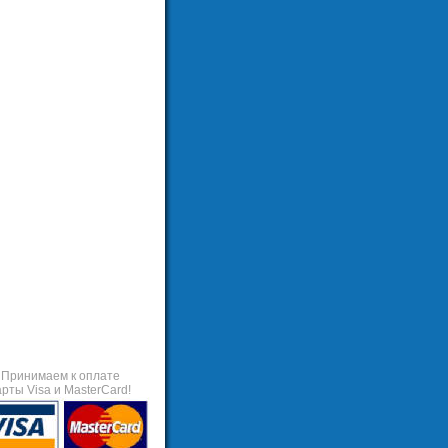
Принимаем к оплате
арты Visa и MasterCard!