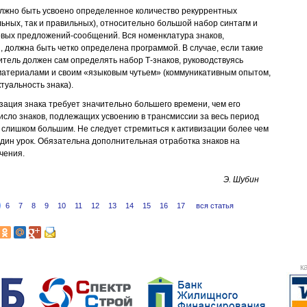
олжно быть усвоено определенное количество рекуррентных
ьных, так и правильных), относительно большой набор синтагм и
овых предложений-сообщений. Вся номенклатура знаков,
, должна быть четко определена программой. В случае, если такие
читель должен сам определять набор Т-знаков, руководствуясь
териалами и своим «языковым чутьем» (коммуникативным опытом,
уальность знака).
зация знака требует значительно большего времени, чем его
исло знаков, подлежащих усвоению в трансмиссии за весь период
 слишком большим. Не следует стремиться к активизации более чем
один урок. Обязательна дополнительная отработка знаков на
чения.
Э. Шубин
6
7
8
9
10
11
12
13
14
15
16
17
вся статья
к