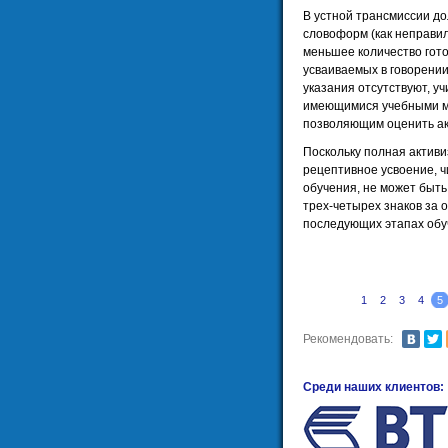
В устной трансмиссии д
словоформ (как неправил
меньшее количество гот
усваиваемых в говорении
указания отсутствуют, у
имеющимися учебными ма
позволяющим оценить акт
Поскольку полная активи
рецептивное усвоение, ч
обучения, не может быть
трех-четырех знаков за 
последующих этапах обу
1
2
3
4
5
Рекомендовать:
Среди наших клиентов: