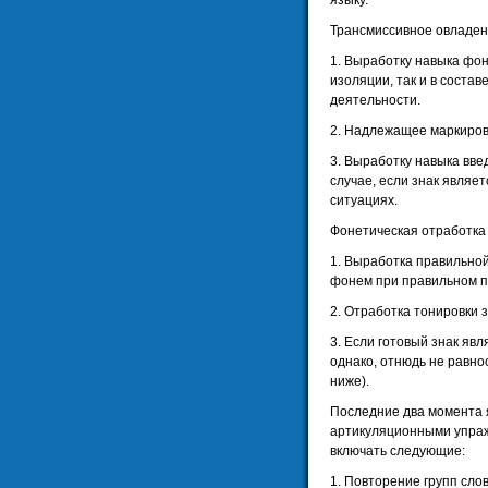
языку.
Трансмиссивное овладен
1. Выработку навыка фон
изоляции, так и в соста
деятельности.
2. Надлежащее маркиров
3. Выработку навыка вве
случае, если знак явля
ситуациях.
Фонетическая отработка 
1. Выработка правильно
фонем при правильном 
2. Отработка тонировки з
3. Если готовый знак яв
однако, отнюдь не равно
ниже).
Последние два момента 
артикуляционными упраж
включать следующие:
1. Повторение групп сло