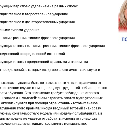
рующих пар слов с ударением на разных слогах.
ющих главное и второстепенное ударение.
ющих главное и два второстепенных ударения.
разными типами ударения.
интагм с разными типами фразового ударения.
ирующих готовых синтагм с разными типами фразового ударения.
предложений с определенной интонемой.
ирующих готовых предложений с разными интонемами.
и предложений, в которых вводимое слово имеет «сильную» и
вых знаков должна быть по возможности четко отграничена от
в противном случае совмещение двух трудностей неблагоприятно
ости обучения. Это положение требует соблюдения строгого
 Т-знаков и Т-моделей: знаки отрабатываются в уже усвоенных
и активизируются при помощи отработанных готовых знаков.
рушения этого правила: иногда вводимый готовый знак сразу
щую ему сочетаемостную модель или модель-полуфабрикат, а в
одимую модель не удается отработать, используя только уже
нарушения должны, однако, составлять меньшинство.