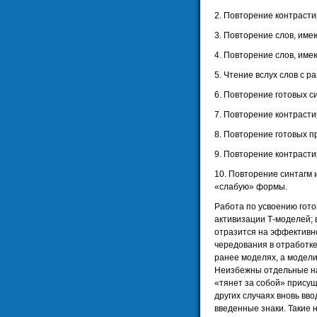
2. Повторение контрасти
3. Повторение слов, име
4. Повторение слов, име
5. Чтение вслух слов с 
6. Повторение готовых с
7. Повторение контраст
8. Повторение готовых 
9. Повторение контраст
10. Повторение синтагм 
«слабую» формы.
Работа по усвоению гото
активизации Т-моделей; 
отразится на эффективн
чередования в отработке
ранее моделях, а модел
Неизбежны отдельные на
«тянет за собой» прису
других случаях вновь вв
введенные знаки. Такие 