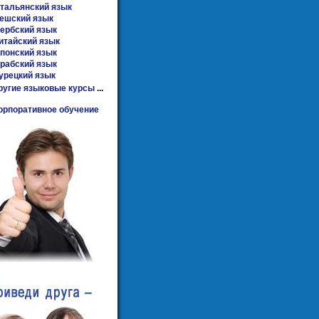
тальянский язык
ешский язык
ербский язык
итайский язык
понский язык
рабский язык
урецкий язык
ругие языковые курсы
...
орпоративное обучение