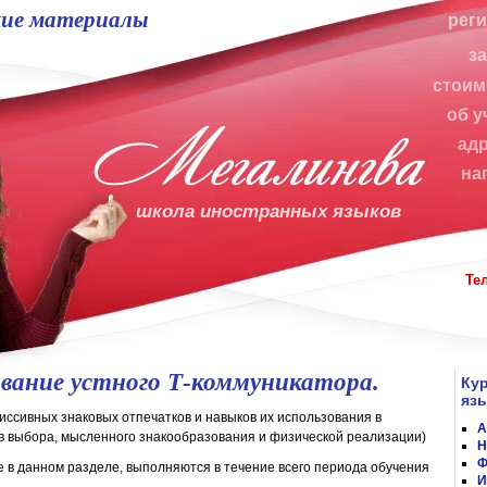
ие материалы
рег
з
стоим
об у
ад
на
школа иностранных языков
Те
вание устного Т-коммуникатора.
Ку
яз
ссивных знаковых отпечатков и навыков их использования в
А
в выбора, мысленного знакообразования и физической реализации)
Н
Ф
 в данном разделе, выполняются в течение всего периода обучения
И