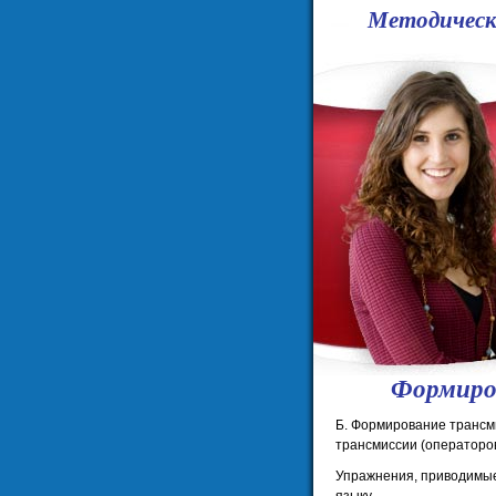
Методическ
Формиро
Б. Формирование трансми
трансмиссии (операторо
Упражнения, приводимые