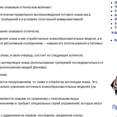
И
Ч
ие знаковым отпечатком включает:
С
етически правильного воспроизведения готового знака как в
К
ве сообщений и в условиях спонтанной коммуникативной
Я
А
Т
ание знакового отпечатка.
и д
дения знака в уже отработанные знакообразователыше модели, а в
К
ется автономным сообщением,— навыка его использования в типовых
знака, в свою очередь, состоит из следующих аспектов;
й артикуляции знака (использование требуемой последовательности
произношении каждой фонемы).
нака.
ляется предложением, то также и отработка интонации знака. Это,
сильно усвоению интонем в знакообразовательных моделях (см.
являются новыми по сравнению с описанными выше
нениями и требуют специальных серий упражнений, которые могут
в с ударением на первом, последнем, срединном слогах.