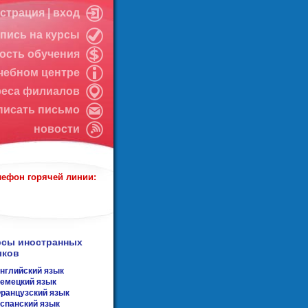
истрация
|
вход
апись на курсы
ость обучения
чебном центре
реса филиалов
писать письмо
новости
лефон горячей линии:
рсы иностранных
ыков
нглийский язык
емецкий язык
ранцузский язык
спанский язык