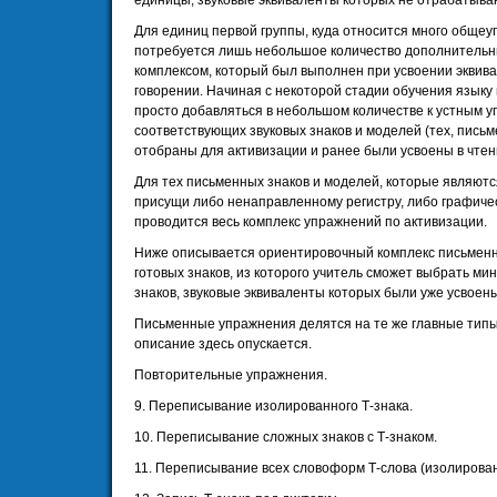
единицы, звуковые эквиваленты которых не отрабатываю
Для единиц первой группы, куда относится много общеу
потребуется лишь небольшое количество дополнительн
комплексом, который был выполнен при усвоении эквива
говорении. Начиная с некоторой стадии обучения язык
просто добавляться в небольшом количестве к устным 
соответствующих звуковых знаков и моделей (тех, пись
отобраны для активизации и ранее были усвоены в чтен
Для тех письменных знаков и моделей, которые являютс
присущи либо ненаправленному регистру, либо графиче
проводится весь комплекс упражнений по активизации.
Ниже описывается ориентировочный комплекс письменн
готовых знаков, из которого учитель сможет выбрать м
знаков, звуковые эквиваленты которых были уже усвоены
Письменные упражнения делятся на те же главные типы,
описание здесь опускается.
Повторительные упражнения.
9. Переписывание изолированного Т-знака.
10. Переписывание сложных знаков с Т-знаком.
11. Переписывание всех словоформ Т-слова (изолированн