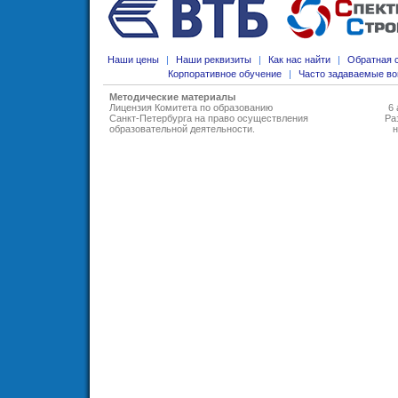
Наши цены
|
Наши реквизиты
|
Как нас найти
|
Обратная 
Корпоративное обучение
|
Часто задаваемые в
Методические материалы
Лицензия Комитета по образованию
6 
Санкт-Петербурга на право осуществления
Ра
образовательной деятельности
.
н